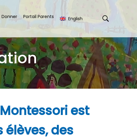
Donner
Portail Parents
English
ation
 Montessori est
s élèves, des