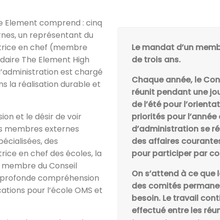
he Element comprend : cinq
es, un représentant du
trice en chef (membre
Le mandat d’un membr
ondaire The Element High
de trois ans.
’administration est chargé
Chaque année, le Cons
s la réalisation durable et
réunit pendant une jo
de l’été pour l’orienta
n et le désir de voir
priorités pour l’année
Les membres externes
d’administration se ré
écialisées, des
des affaires courante
rice en chef des écoles, la
pour participer par c
l membre du Conseil
On s’attend à ce que 
une profonde compréhension
des comités permanent
cations pour l’école OMS et
besoin. Le travail con
effectué entre les ré