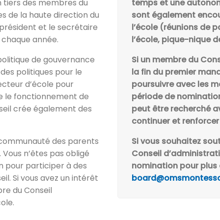
n tiers des membres du
temps et une autonom
s de la haute direction du
sont également encour
-président et le secrétaire
l’école (réunions de p
s chaque année.
l’école, pique-nique de
politique de gouvernance
Si un membre du Cons
des politiques pour le
la fin du premier mand
ecteur d’école pour
poursuivre avec les m
le le fonctionnement de
période de nominati
nseil crée également des
peut être recherché av
continuer et renforcer 
la communauté des parents
Si vous souhaitez sou
. Vous n’êtes pas obligé
Conseil d’administrati
 pour participer à des
nomination pour plus 
l. Si vous avez un intérêt
board@omsmontesso
bre du Conseil
ole.